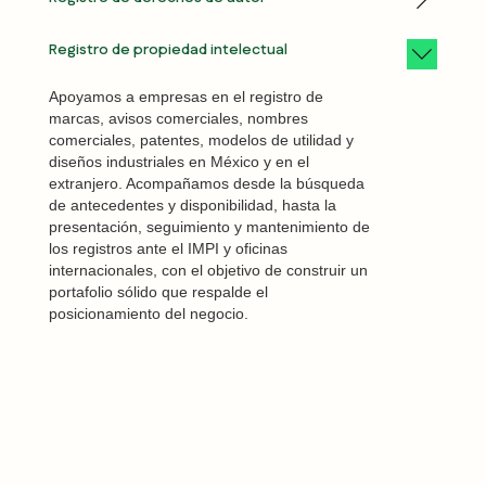
activos críticos, en la definición de prioridades
relacionadas con propiedad intelectual:
de protección y en la estructuración de
oposiciones, nulidades, infracciones, medidas
Asesoramos a empresas y creadores en el
Registro de propiedad intelectual
medidas preventivas, con el objetivo de que
provisionales y disputas derivadas de licencias
registro y protección de obras, software,
cada decisión refuerce el valor, la
o franquicias. Acompañamos tanto en
contenidos digitales, manuales, bases de
diferenciación y la posición competitiva de la
procedimientos contenciosos ante autoridades
Apoyamos a empresas en el registro de
datos y otros activos protegibles bajo derechos
empresa.
administrativas y judiciales, como en arbitrajes
marcas, avisos comerciales, nombres
de autor. Acompañamos también en la
nacionales e internacionales, con el objetivo
comerciales, patentes, modelos de utilidad y
documentación de cesiones, obras por
de proteger valor, contener afectaciones y dar
diseños industriales en México y en el
encargo y mecanismos de control, con el
certeza en disputas que inciden sobre activos
extranjero. Acompañamos desde la búsqueda
objetivo de dar claridad a la titularidad y
clave del negocio.
de antecedentes y disponibilidad, hasta la
ordenar la explotación comercial de los activos
presentación, seguimiento y mantenimiento de
creativos del negocio.
los registros ante el IMPI y oficinas
internacionales, con el objetivo de construir un
portafolio sólido que respalde el
posicionamiento del negocio.