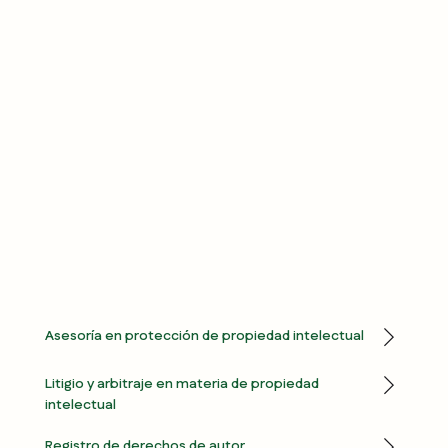
Asesoría en protección de propiedad intelectual
Acompañamos a empresas en el diseño de
Litigio y arbitraje en materia de propiedad
estrategias para proteger sus activos
intelectual
intangibles desde una visión integral del
negocio. Asesoramos en la identificación de
Representamos a empresas en controversias
Registro de derechos de autor